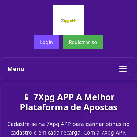
Login
Registrar-se
Menu
📱 7Xpg APP A Melhor
Plataforma de Apostas
Cadastre-se na 7Xpg APP para ganhar bônus no
cadastro e em cada recarga. Com a 7Xpg APP,