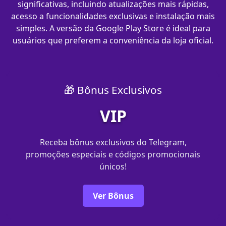
significativas, incluindo atualizações mais rápidas,
acesso a funcionalidades exclusivas e instalação mais
simples. A versão da Google Play Store é ideal para
usuários que preferem a conveniência da loja oficial.
🎁 Bônus Exclusivos
VIP
Receba bônus exclusivos do Telegram,
promoções especiais e códigos promocionais
únicos!
Ver Bônus