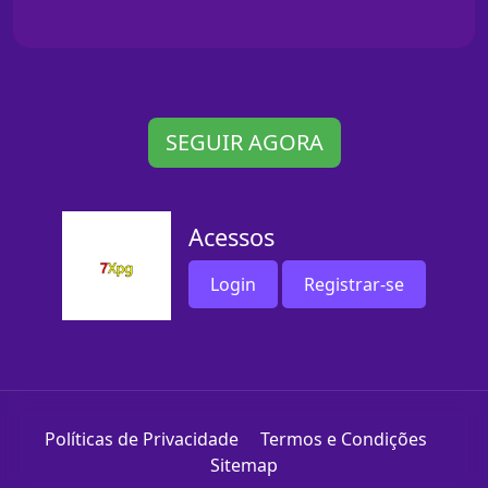
SEGUIR AGORA
Acessos
Login
Registrar-se
Políticas de Privacidade
Termos e Condições
Sitemap