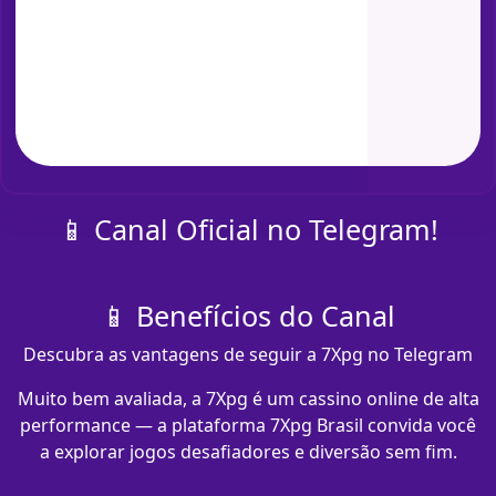
📱 Canal Oficial no Telegram!
📱 Benefícios do Canal
Descubra as vantagens de seguir a 7Xpg no Telegram
Muito bem avaliada, a 7Xpg é um cassino online de alta
performance — a plataforma 7Xpg Brasil convida você
a explorar jogos desafiadores e diversão sem fim.