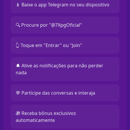
📱 Baixe o app Telegram no seu dispositivo
🔍 Procure por "@7XpgOficial"
👆 Toque em "Entrar" ou "Join"
🔔 Ative as notificações para não perder
nada
💬 Participe das conversas e interaja
🎁 Receba bônus exclusivos
automaticamente