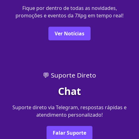
Fique por dentro de todas as novidades,
promoções e eventos da 7Xpg em tempo real!
Ver Notícias
💬 Suporte Direto
Chat
Suporte direto via Telegram, respostas rápidas e
atendimento personalizado!
Falar Suporte