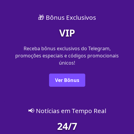
🎁 Bônus Exclusivos
VIP
Receba bônus exclusivos do Telegram,
promoções especiais e códigos promocionais
únicos!
Ver Bônus
📢 Notícias em Tempo Real
24/7