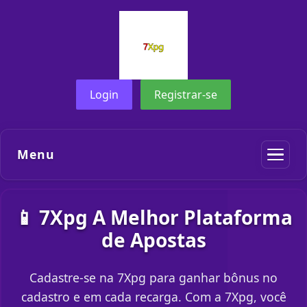
Login
Registrar-se
Menu
📱 7Xpg A Melhor Plataforma
de Apostas
Cadastre-se na 7Xpg para ganhar bônus no
cadastro e em cada recarga. Com a 7Xpg, você