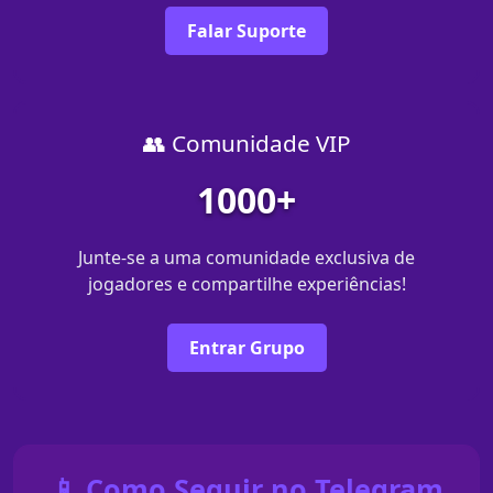
Falar Suporte
👥 Comunidade VIP
1000+
Junte-se a uma comunidade exclusiva de
jogadores e compartilhe experiências!
Entrar Grupo
📱 Como Seguir no Telegram