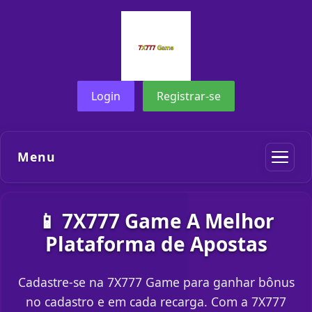
Login
Registrar-se
Menu
📱 7X777 Game A Melhor
Plataforma de Apostas
Cadastre-se na 7X777 Game para ganhar bônus
no cadastro e em cada recarga. Com a 7X777