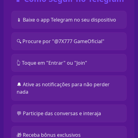
📱 Baixe o app Telegram no seu dispositivo
🔍 Procure por "@7X777 GameOficial"
👆 Toque em "Entrar" ou "Join"
🔔 Ative as notificações para não perder
nada
💬 Participe das conversas e interaja
🎁 Receba bônus exclusivos