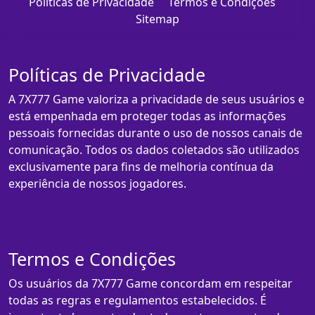
Políticas de Privacidade
Termos e Condições
Sitemap
Políticas de Privacidade
A 7X777 Game valoriza a privacidade de seus usuários e
está empenhada em proteger todas as informações
pessoais fornecidas durante o uso de nossos canais de
comunicação. Todos os dados coletados são utilizados
exclusivamente para fins de melhoria contínua da
experiência de nossos jogadores.
Termos e Condições
Os usuários da 7X777 Game concordam em respeitar
todas as regras e regulamentos estabelecidos. É