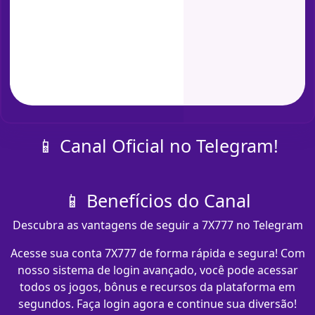
📱 Canal Oficial no Telegram!
📱 Benefícios do Canal
Descubra as vantagens de seguir a 7X777 no Telegram
Acesse sua conta 7X777 de forma rápida e segura! Com
nosso sistema de login avançado, você pode acessar
todos os jogos, bônus e recursos da plataforma em
segundos. Faça login agora e continue sua diversão!