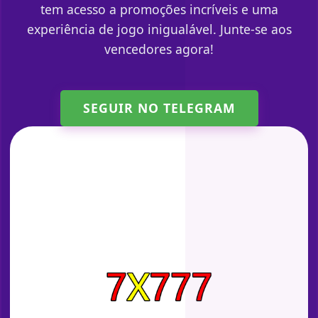
tem acesso a promoções incríveis e uma
experiência de jogo inigualável. Junte-se aos
vencedores agora!
SEGUIR NO TELEGRAM