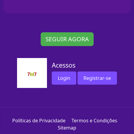
SEGUIR AGORA
Acessos
Login
Registrar-se
Políticas de Privacidade
Termos e Condições
Sitemap