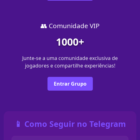
👥 Comunidade VIP
1000+
Junte-se a uma comunidade exclusiva de
jogadores e compartilhe experiências!
Entrar Grupo
📱 Como Seguir no Telegram