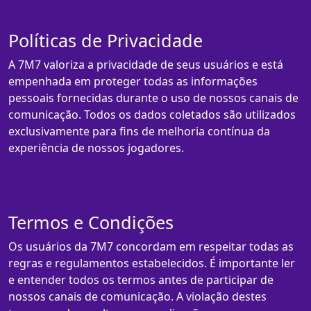
Políticas de Privacidade
A 7M7 valoriza a privacidade de seus usuários e está
empenhada em proteger todas as informações
pessoais fornecidas durante o uso de nossos canais de
comunicação. Todos os dados coletados são utilizados
exclusivamente para fins de melhoria contínua da
experiência de nossos jogadores.
Termos e Condições
Os usuários da 7M7 concordam em respeitar todas as
regras e regulamentos estabelecidos. É importante ler
e entender todos os termos antes de participar de
nossos canais de comunicação. A violação destes