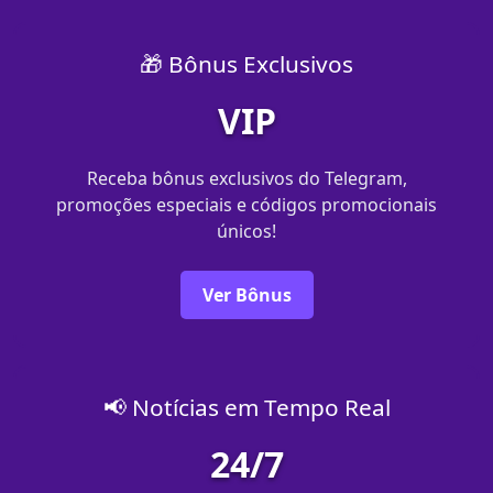
🎁 Bônus Exclusivos
VIP
Receba bônus exclusivos do Telegram,
promoções especiais e códigos promocionais
únicos!
Ver Bônus
📢 Notícias em Tempo Real
24/7