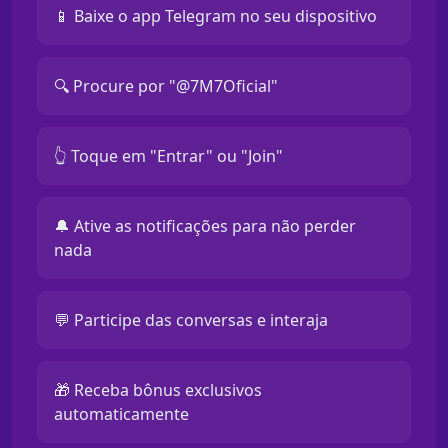
📱 Baixe o app Telegram no seu dispositivo
🔍 Procure por "@7M7Oficial"
👆 Toque em "Entrar" ou "Join"
🔔 Ative as notificações para não perder
nada
💬 Participe das conversas e interaja
🎁 Receba bônus exclusivos
automaticamente