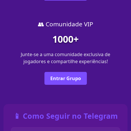
👥 Comunidade VIP
1000+
Junte-se a uma comunidade exclusiva de
jogadores e compartilhe experiências!
Entrar Grupo
📱 Como Seguir no Telegram