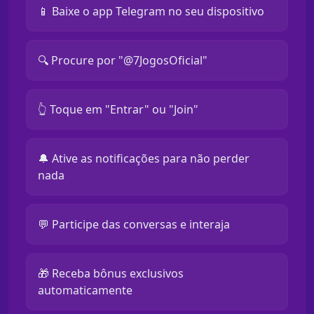
📱 Baixe o app Telegram no seu dispositivo
🔍 Procure por "@7JogosOficial"
👆 Toque em "Entrar" ou "Join"
🔔 Ative as notificações para não perder
nada
💬 Participe das conversas e interaja
🎁 Receba bônus exclusivos
automaticamente