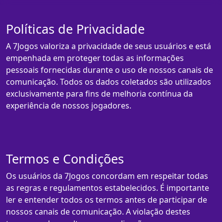
Políticas de Privacidade
A 7Jogos valoriza a privacidade de seus usuários e está
empenhada em proteger todas as informações
pessoais fornecidas durante o uso de nossos canais de
comunicação. Todos os dados coletados são utilizados
exclusivamente para fins de melhoria contínua da
experiência de nossos jogadores.
Termos e Condições
Os usuários da 7Jogos concordam em respeitar todas
as regras e regulamentos estabelecidos. É importante
ler e entender todos os termos antes de participar de
nossos canais de comunicação. A violação destes