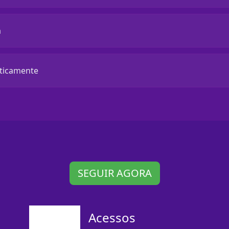
a
aticamente
SEGUIR AGORA
Acessos