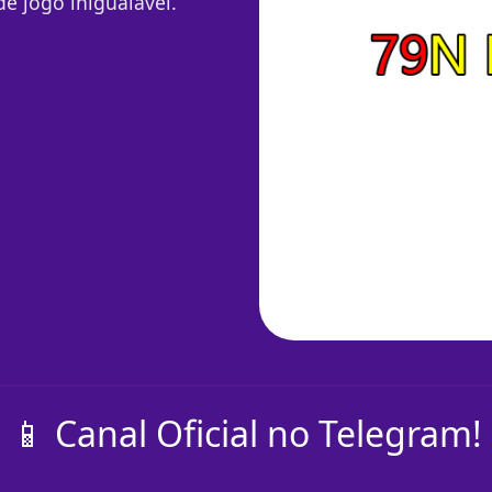
e jogo inigualável.
📱 Canal Oficial no Telegram!