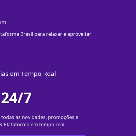
ram
aforma Brasil para relaxar e aproveitar
cias em Tempo Real
24/7
e todas as novidades, promoções e
N Plataforma em tempo real!