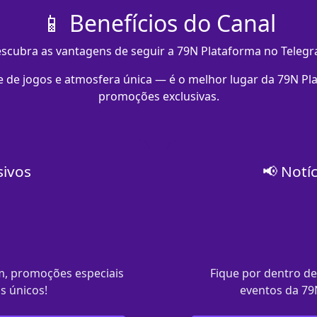
📱 Benefícios do Canal
scubra as vantagens de seguir a 79N Plataforma no Teleg
de jogos e atmosfera única — é o melhor lugar da 79N Plat
promoções exclusivas.
sivos
📢 Notí
m, promoções especiais
Fique por dentro d
s únicos!
eventos da 79