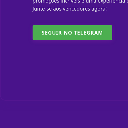
promoções incríveis e uma experiência d
Junte-se aos vencedores agora!
SEGUIR NO TELEGRAM