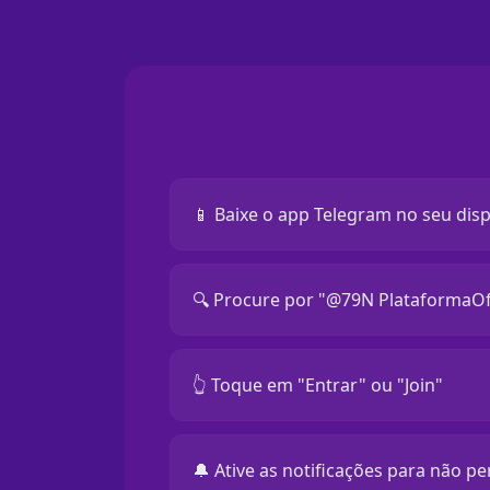
📱 Baixe o app Telegram no seu disp
🔍 Procure por "@79N PlataformaOfi
👆 Toque em "Entrar" ou "Join"
🔔 Ative as notificações para não p