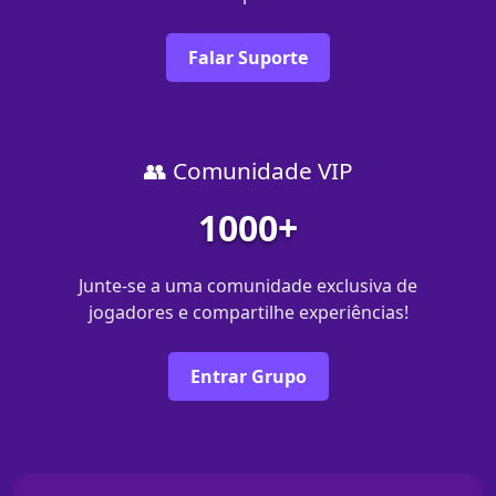
Falar Suporte
👥 Comunidade VIP
1000+
Junte-se a uma comunidade exclusiva de
jogadores e compartilhe experiências!
Entrar Grupo