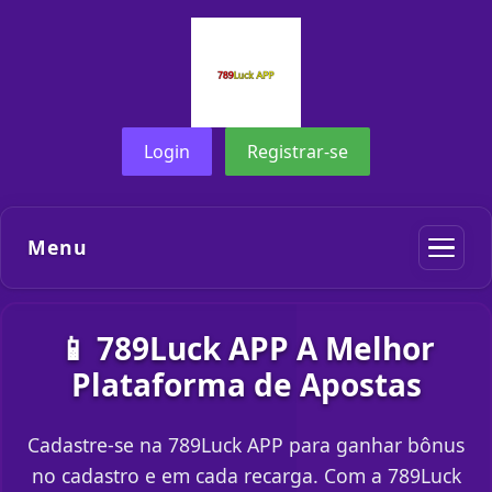
Login
Registrar-se
Menu
📱 789Luck APP A Melhor
Plataforma de Apostas
Cadastre-se na 789Luck APP para ganhar bônus
no cadastro e em cada recarga. Com a 789Luck