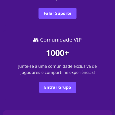
Falar Suporte
👥 Comunidade VIP
1000+
Junte-se a uma comunidade exclusiva de
jogadores e compartilhe experiências!
Entrar Grupo