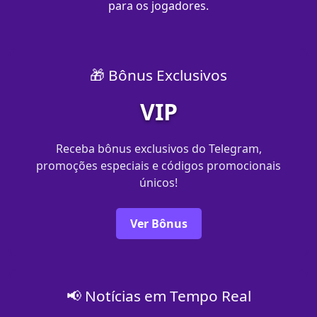
para os jogadores.
🎁 Bônus Exclusivos
VIP
Receba bônus exclusivos do Telegram,
promoções especiais e códigos promocionais
únicos!
Ver Bônus
📢 Notícias em Tempo Real