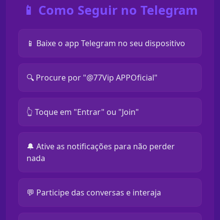
📱 Como Seguir no Telegram
📱 Baixe o app Telegram no seu dispositivo
🔍 Procure por "@77Vip APPOficial"
👆 Toque em "Entrar" ou "Join"
🔔 Ative as notificações para não perder
nada
💬 Participe das conversas e interaja