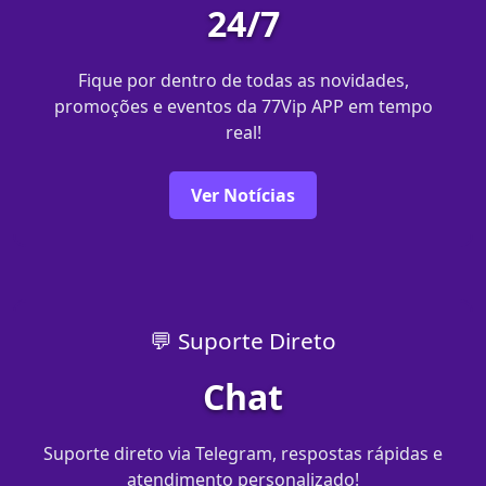
24/7
Fique por dentro de todas as novidades,
promoções e eventos da 77Vip APP em tempo
real!
Ver Notícias
💬 Suporte Direto
Chat
Suporte direto via Telegram, respostas rápidas e
atendimento personalizado!