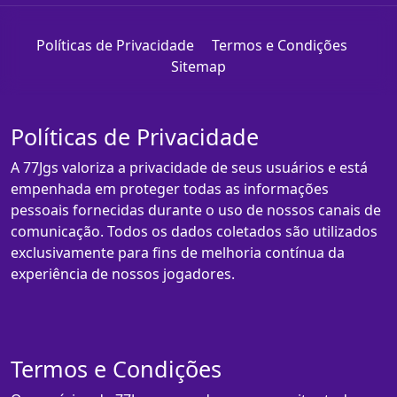
Políticas de Privacidade
Termos e Condições
Sitemap
Políticas de Privacidade
A 77Jgs valoriza a privacidade de seus usuários e está
empenhada em proteger todas as informações
pessoais fornecidas durante o uso de nossos canais de
comunicação. Todos os dados coletados são utilizados
exclusivamente para fins de melhoria contínua da
experiência de nossos jogadores.
Termos e Condições