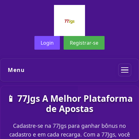
Login
Registrar-se
Menu
📱 77Jgs A Melhor Plataforma
de Apostas
Cadastre-se na 77Jgs para ganhar bônus no
cadastro e em cada recarga. Com a 77Jgs, você