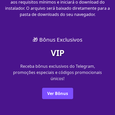
aos requisitos mínimos e iniciará o download do
instalador. O arquivo será baixado diretamente para a
pasta de downloads do seu navegador.
🎁 Bônus Exclusivos
VIP
Receba bônus exclusivos do Telegram,
promoções especiais e códigos promocionais
únicos!
Ver Bônus