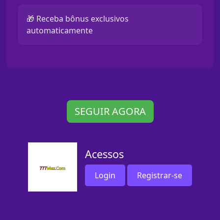
🎁 Receba bônus exclusivos
automaticamente
SEGUIR AGORA
Acessos
Login
Registrar-se