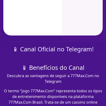
📱 Canal Oficial no Telegram!
📱 Benefícios do Canal
Descubra as vantagens de seguir a 777Max.Com no
Telegram
O termo “jogo 777Max.Com” representa todos os tipos
de entretenimento disponíveis na plataforma
777Max.Com Brasil. Trata-se de um cassino online