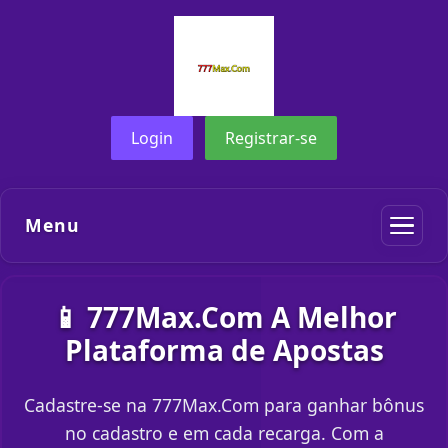
Login
Registrar-se
Menu
📱 777Max.Com A Melhor
Plataforma de Apostas
Cadastre-se na 777Max.Com para ganhar bônus
no cadastro e em cada recarga. Com a