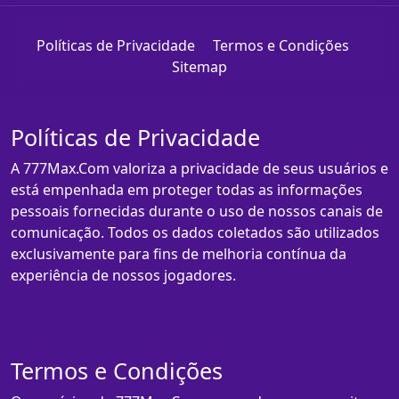
Políticas de Privacidade
Termos e Condições
Sitemap
Políticas de Privacidade
A 777Max.Com valoriza a privacidade de seus usuários e
está empenhada em proteger todas as informações
pessoais fornecidas durante o uso de nossos canais de
comunicação. Todos os dados coletados são utilizados
exclusivamente para fins de melhoria contínua da
experiência de nossos jogadores.
Termos e Condições