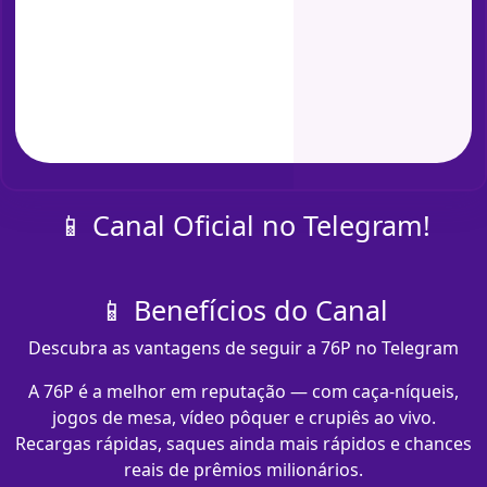
📱 Canal Oficial no Telegram!
📱 Benefícios do Canal
Descubra as vantagens de seguir a 76P no Telegram
A 76P é a melhor em reputação — com caça-níqueis,
jogos de mesa, vídeo pôquer e crupiês ao vivo.
Recargas rápidas, saques ainda mais rápidos e chances
reais de prêmios milionários.