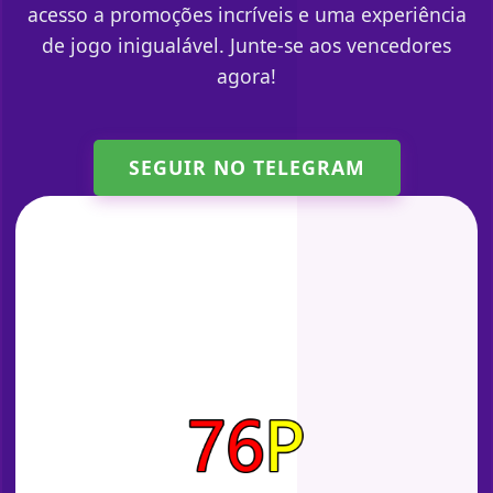
acesso a promoções incríveis e uma experiência
de jogo inigualável. Junte-se aos vencedores
agora!
SEGUIR NO TELEGRAM