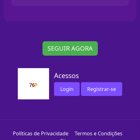
SEGUIR AGORA
Acessos
Login
Registrar-se
Políticas de Privacidade
Termos e Condições