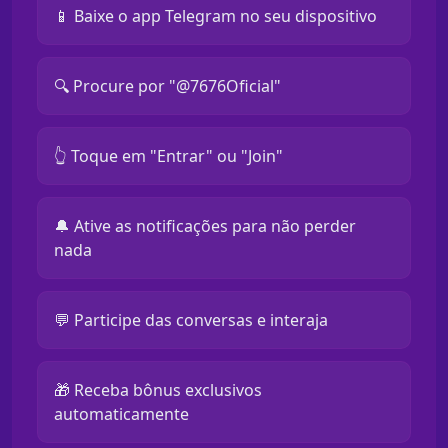
📱 Baixe o app Telegram no seu dispositivo
🔍 Procure por "@7676Oficial"
👆 Toque em "Entrar" ou "Join"
🔔 Ative as notificações para não perder
nada
💬 Participe das conversas e interaja
🎁 Receba bônus exclusivos
automaticamente