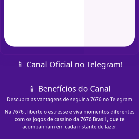
📱 Canal Oficial no Telegram!
📱 Benefícios do Canal
Descubra as vantagens de seguir a 7676 no Telegram
Na 7676 , liberte o estresse e viva momentos diferentes
com os jogos de cassino da 7676 Brasil , que te
acompanham em cada instante de lazer.