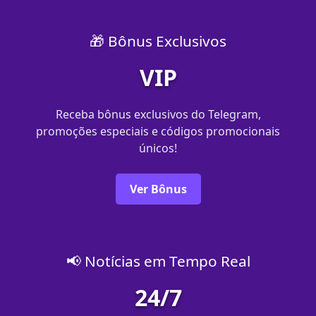
🎁 Bônus Exclusivos
VIP
Receba bônus exclusivos do Telegram,
promoções especiais e códigos promocionais
únicos!
Ver Bônus
📢 Notícias em Tempo Real
24/7