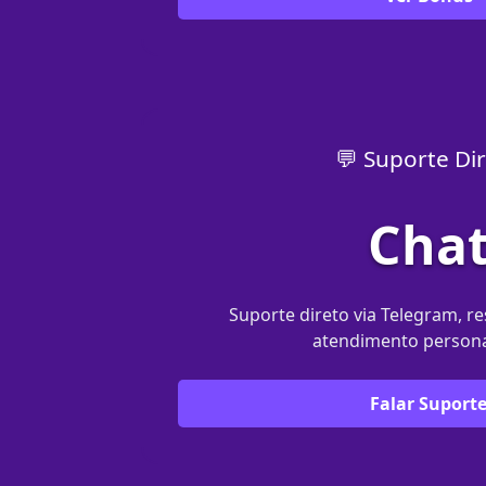
💬 Suporte Di
Cha
Suporte direto via Telegram, r
atendimento persona
Falar Suport