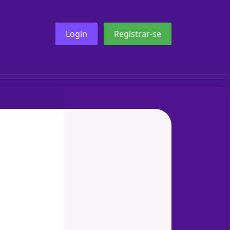
Login
Registrar-se