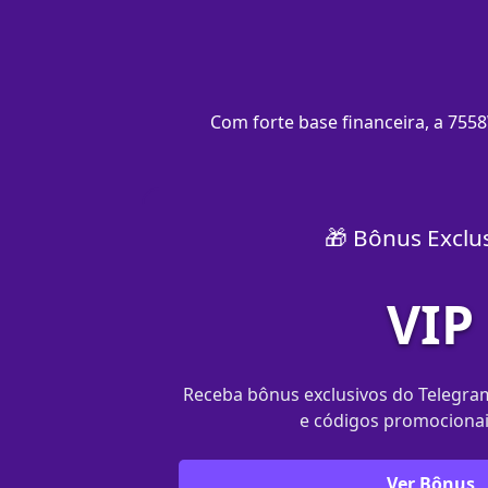
Com forte base financeira, a 755
🎁 Bônus Exclu
VIP
Receba bônus exclusivos do Telegra
e códigos promocionai
Ver Bônus