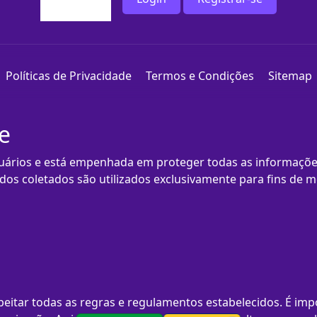
Políticas de Privacidade
Termos e Condições
Sitemap
de
suários e está empenhada em proteger todas as informaçõe
os coletados são utilizados exclusivamente para fins de m
itar todas as regras e regulamentos estabelecidos. É impo