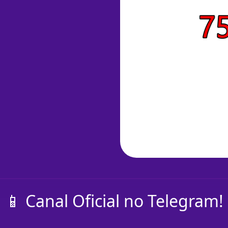
📱 Canal Oficial no Telegram!