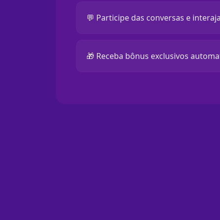
💬 Participe das conversas e interaj
🎁 Receba bônus exclusivos autom