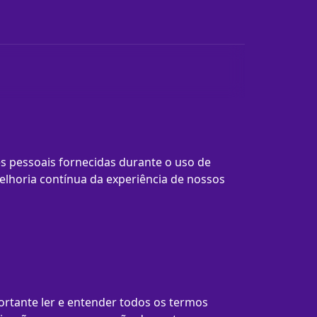
s pessoais fornecidas durante o uso de
elhoria contínua da experiência de nossos
rtante ler e entender todos os termos