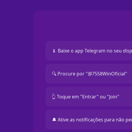
📱 Baixe o app Telegram no seu disp
🔍 Procure por "@7558WinOficial"
👆 Toque em "Entrar" ou "Join"
🔔 Ative as notificações para não p