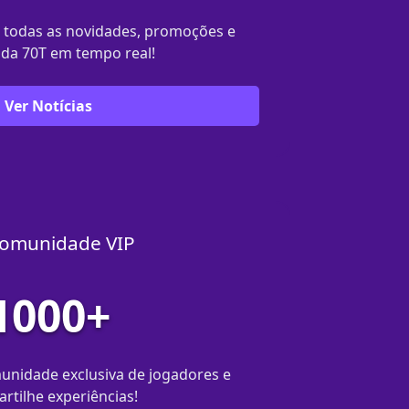
e todas as novidades, promoções e
 da 70T em tempo real!
Ver Notícias
Comunidade VIP
1000+
unidade exclusiva de jogadores e
rtilhe experiências!