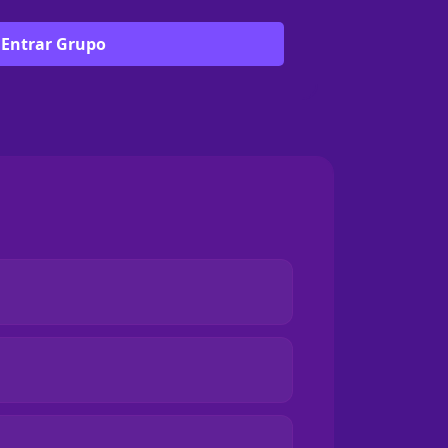
Entrar Grupo