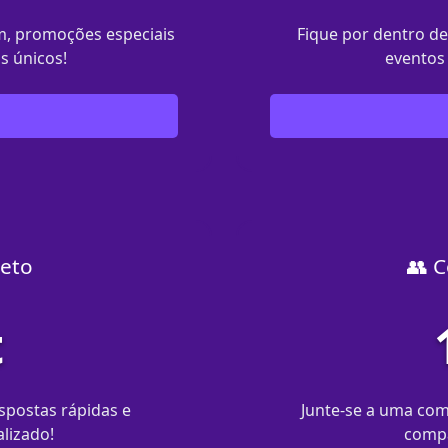
m, promoções especiais
Fique por dentro d
s únicos!
eventos
reto
👥 
t
espostas rápidas e
Junte-se a uma com
lizado!
compa