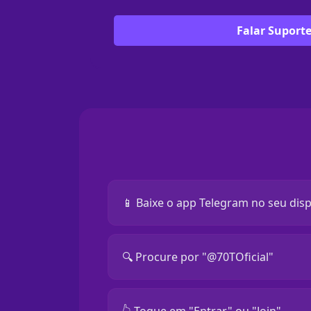
Falar Suport
📱 Baixe o app Telegram no seu disp
🔍 Procure por "@70TOficial"