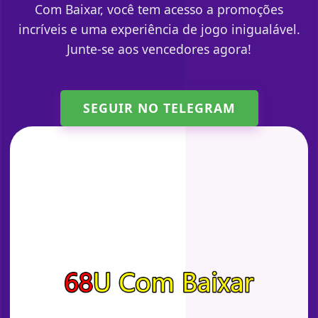
Com Baixar, você tem acesso a promoções
incríveis e uma experiência de jogo inigualável.
Junte-se aos vencedores agora!
SEGUIR NO TELEGRAM