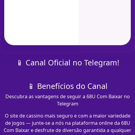
📱 Canal Oficial no Telegram!
📱 Benefícios do Canal
Descubra as vantagens de seguir a 68U Com Baixar no
Telegram
O site de cassino mais seguro e com a maior variedade
de jogos — junte-se a nós na plataforma online da 68U
Com Baixar e desfrute de diversão garantida a qualquer