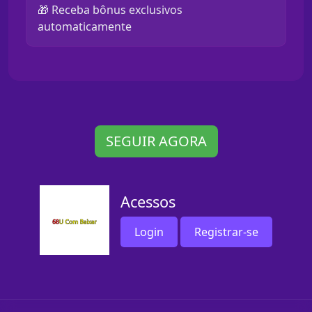
🎁 Receba bônus exclusivos
automaticamente
SEGUIR AGORA
Acessos
Login
Registrar-se