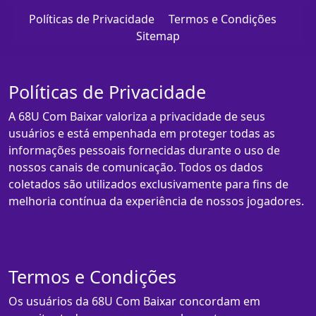
Políticas de Privacidade
Termos e Condições
Sitemap
Políticas de Privacidade
A 68U Com Baixar valoriza a privacidade de seus
usuários e está empenhada em proteger todas as
informações pessoais fornecidas durante o uso de
nossos canais de comunicação. Todos os dados
coletados são utilizados exclusivamente para fins de
melhoria contínua da experiência de nossos jogadores.
Termos e Condições
Os usuários da 68U Com Baixar concordam em