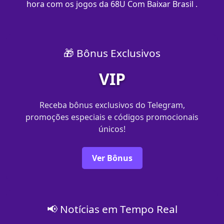
hora com os jogos da 68U Com Baixar Brasil .
🎁 Bônus Exclusivos
VIP
Receba bônus exclusivos do Telegram,
promoções especiais e códigos promocionais
únicos!
Ver Bônus
📢 Notícias em Tempo Real