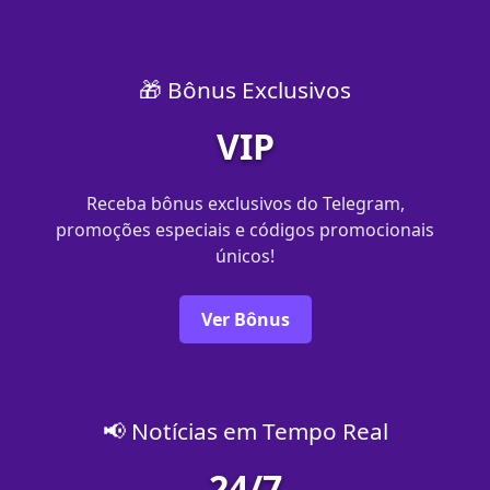
🎁 Bônus Exclusivos
VIP
Receba bônus exclusivos do Telegram,
promoções especiais e códigos promocionais
únicos!
Ver Bônus
📢 Notícias em Tempo Real
24/7