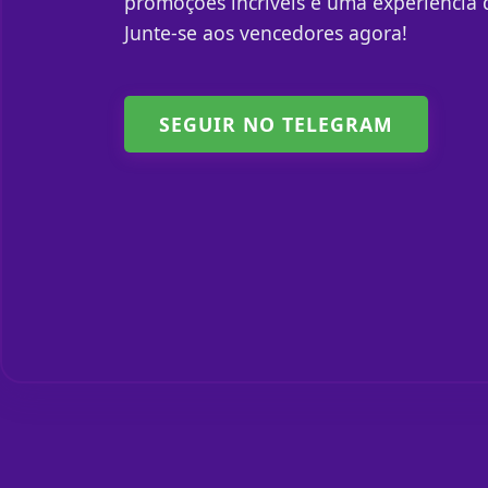
promoções incríveis e uma experiência d
Junte-se aos vencedores agora!
SEGUIR NO TELEGRAM