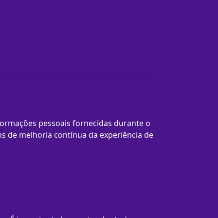
nformações pessoais fornecidas durante o
ns de melhoria contínua da experiência de