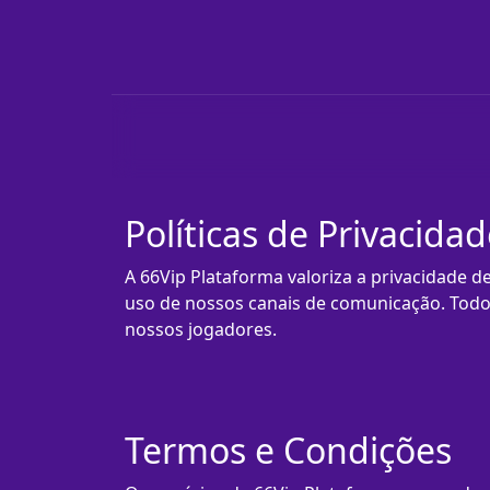
Políticas de Privacida
A 66Vip Plataforma valoriza a privacidade 
uso de nossos canais de comunicação. Todos
nossos jogadores.
Termos e Condições