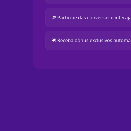
💬 Participe das conversas e interaj
🎁 Receba bônus exclusivos autom