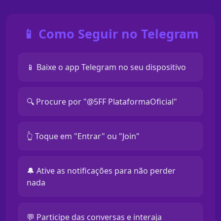
📱 Como Seguir no Telegram
📱 Baixe o app Telegram no seu dispositivo
🔍 Procure por "@5FF PlataformaOficial"
👆 Toque em "Entrar" ou "Join"
🔔 Ative as notificações para não perder
nada
💬 Participe das conversas e interaja