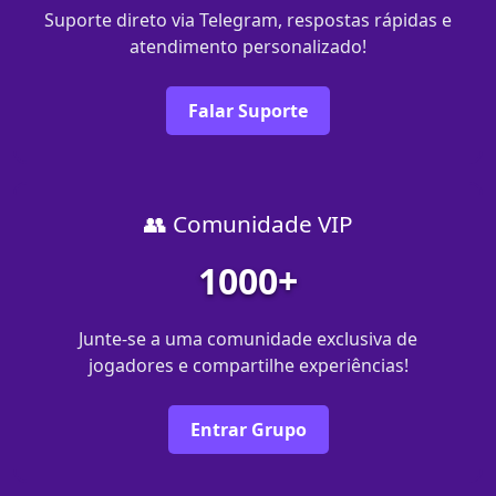
Suporte direto via Telegram, respostas rápidas e
atendimento personalizado!
Falar Suporte
👥 Comunidade VIP
1000+
Junte-se a uma comunidade exclusiva de
jogadores e compartilhe experiências!
Entrar Grupo