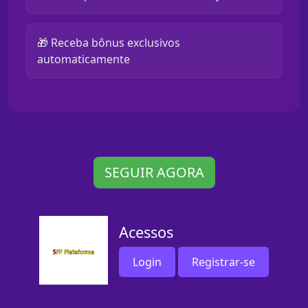
🎁 Receba bônus exclusivos
automaticamente
SEGUIR AGORA
Acessos
Login
Registrar-se