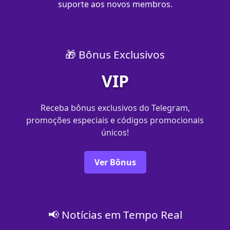
suporte aos novos membros.
🎁 Bônus Exclusivos
VIP
Receba bônus exclusivos do Telegram,
promoções especiais e códigos promocionais
únicos!
Ver Bônus
📢 Notícias em Tempo Real