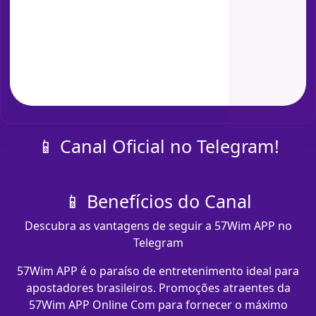
📱 Canal Oficial no Telegram!
📱 Benefícios do Canal
Descubra as vantagens de seguir a 57Wim APP no
Telegram
57Wim APP é o paraíso de entretenimento ideal para
apostadores brasileiros. Promoções atraentes da
57Wim APP Online Com para fornecer o máximo