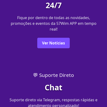
24/7
Fique por dentro de todas as novidades,
promoções e eventos da 57Wim APP em tempo
real!
Ver Notícias
💬 Suporte Direto
Chat
Suporte direto via Telegram, respostas rápidas e
atendimento personalizado!