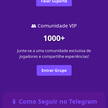
Falar Suporte
👥 Comunidade VIP
1000+
Junte-se a uma comunidade exclusiva de
jogadores e compartilhe experiências!
Entrar Grupo
📱 Como Seguir no Telegram