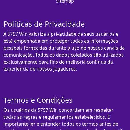
Sitemap
Políticas de Privacidade
A 5757 Win valoriza a privacidade de seus usuários e
está empenhada em proteger todas as informações
pessoais fornecidas durante o uso de nossos canais de
comunicação. Todos os dados coletados são utilizados
exclusivamente para fins de melhoria contínua da
experiência de nossos jogadores.
Termos e Condições
Os usuários da 5757 Win concordam em respeitar
todas as regras e regulamentos estabelecidos. É
importante ler e entender todos os termos antes de