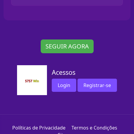
SEGUIR AGORA
Acessos
Login
Registrar-se
Políticas de Privacidade
Termos e Condições