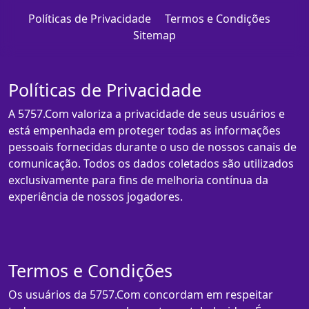
Políticas de Privacidade
Termos e Condições
Sitemap
Políticas de Privacidade
A 5757.Com valoriza a privacidade de seus usuários e
está empenhada em proteger todas as informações
pessoais fornecidas durante o uso de nossos canais de
comunicação. Todos os dados coletados são utilizados
exclusivamente para fins de melhoria contínua da
experiência de nossos jogadores.
Termos e Condições
Os usuários da 5757.Com concordam em respeitar