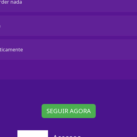
erder nada
a
aticamente
SEGUIR AGORA