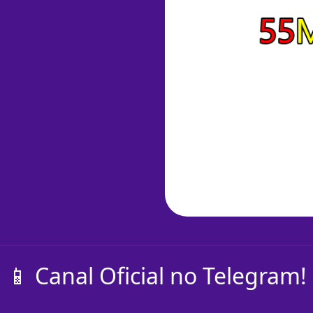
📱 Canal Oficial no Telegram!