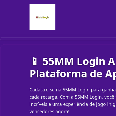
📱 55MM Login A
Plataforma de A
Cadastre-se na 55MM Login para ganha
cada recarga. Com a 55MM Login, você
incríveis e uma experiência de jogo inig
vencedores agora!