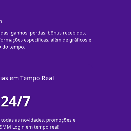
m
adas, ganhos, perdas, bônus recebidos,
nformações específicas, além de gráficos e
o do tempo.
cias em Tempo Real
24/7
e todas as novidades, promoções e
55MM Login em tempo real!