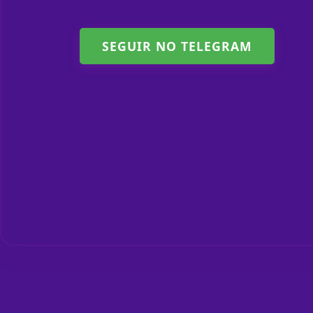
SEGUIR NO TELEGRAM