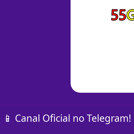
📱 Canal Oficial no Telegram!