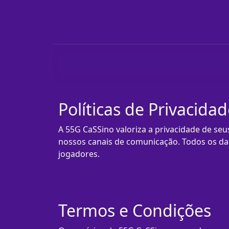
Políticas de Privacida
A 55G CaSSino valoriza a privacidade de se
nossos canais de comunicação. Todos os dad
jogadores.
Termos e Condições