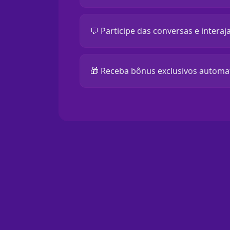
💬 Participe das conversas e interaj
🎁 Receba bônus exclusivos autom