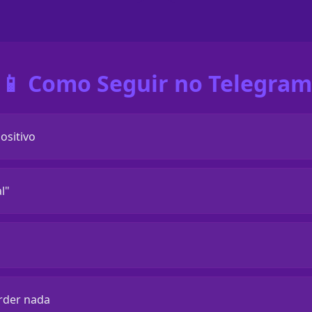
📱 Como Seguir no Telegram
ositivo
l"
erder nada