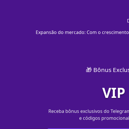
Expansão do mercado: Com o crescimento a
🎁 Bônus Exclu
VIP
Receba bônus exclusivos do Telegra
e códigos promocionai