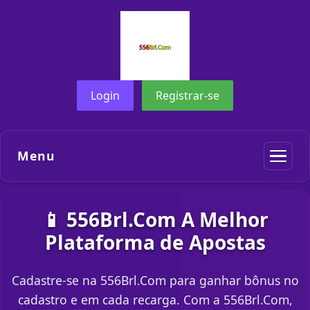
Login
Registrar-se
Menu
📱 556Brl.Com A Melhor
Plataforma de Apostas
Cadastre-se na 556Brl.Com para ganhar bônus no
cadastro e em cada recarga. Com a 556Brl.Com,