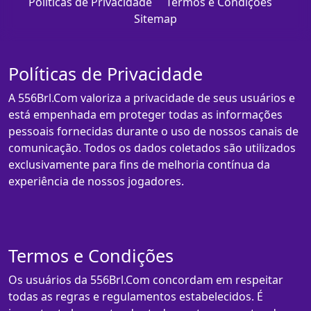
Políticas de Privacidade
Termos e Condições
Sitemap
Políticas de Privacidade
A 556Brl.Com valoriza a privacidade de seus usuários e
está empenhada em proteger todas as informações
pessoais fornecidas durante o uso de nossos canais de
comunicação. Todos os dados coletados são utilizados
exclusivamente para fins de melhoria contínua da
experiência de nossos jogadores.
Termos e Condições
Os usuários da 556Brl.Com concordam em respeitar
todas as regras e regulamentos estabelecidos. É