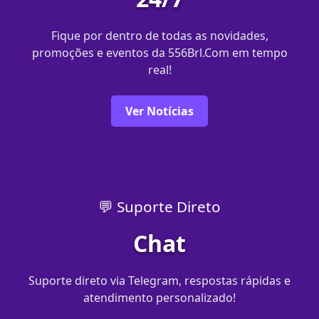
Fique por dentro de todas as novidades,
promoções e eventos da 556Brl.Com em tempo
real!
Ver Notícias
💬 Suporte Direto
Chat
Suporte direto via Telegram, respostas rápidas e
atendimento personalizado!