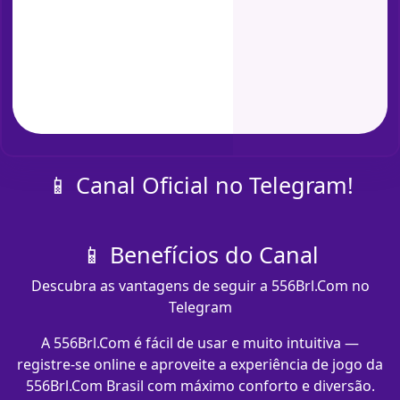
📱 Canal Oficial no Telegram!
📱 Benefícios do Canal
Descubra as vantagens de seguir a 556Brl.Com no
Telegram
A 556Brl.Com é fácil de usar e muito intuitiva —
registre-se online e aproveite a experiência de jogo da
556Brl.Com Brasil com máximo conforto e diversão.