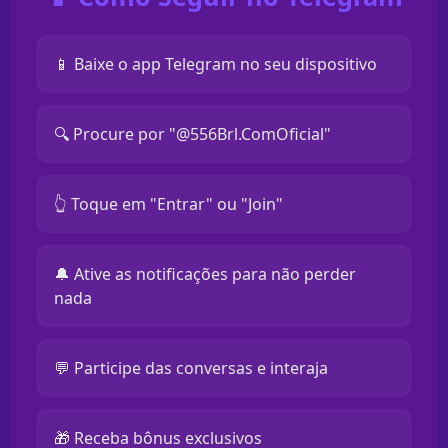
📱 Baixe o app Telegram no seu dispositivo
🔍 Procure por "@556Brl.ComOficial"
👆 Toque em "Entrar" ou "Join"
🔔 Ative as notificações para não perder
nada
💬 Participe das conversas e interaja
🎁 Receba bônus exclusivos