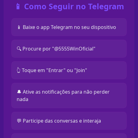
📱 Como Seguir no Telegram
📱 Baixe o app Telegram no seu dispositivo
🔍 Procure por "@5555WinOficial"
👆 Toque em "Entrar" ou "Join"
🔔 Ative as notificações para não perder
nada
💬 Participe das conversas e interaja