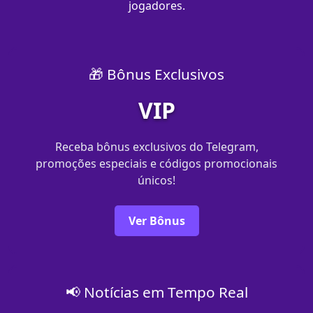
jogadores.
🎁 Bônus Exclusivos
VIP
Receba bônus exclusivos do Telegram,
promoções especiais e códigos promocionais
únicos!
Ver Bônus
📢 Notícias em Tempo Real