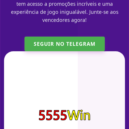
tem acesso a promoções incríveis e uma
experiência de jogo inigualável. Junte-se aos
vencedores agora!
SEGUIR NO TELEGRAM