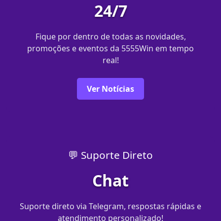
24/7
Fique por dentro de todas as novidades,
promoções e eventos da 5555Win em tempo
real!
Ver Notícias
💬 Suporte Direto
Chat
Suporte direto via Telegram, respostas rápidas e
atendimento personalizado!