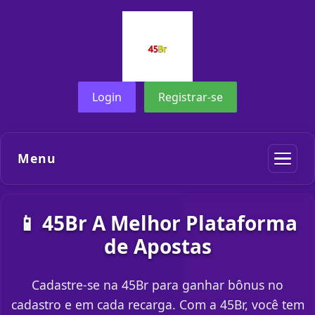
Login
Registrar-se
Menu
📱 45Br A Melhor Plataforma
de Apostas
Cadastre-se na 45Br para ganhar bônus no
cadastro e em cada recarga. Com a 45Br, você tem