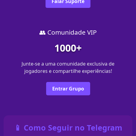
Falar Suporte
👥 Comunidade VIP
1000+
Junte-se a uma comunidade exclusiva de
jogadores e compartilhe experiências!
Entrar Grupo
📱 Como Seguir no Telegram