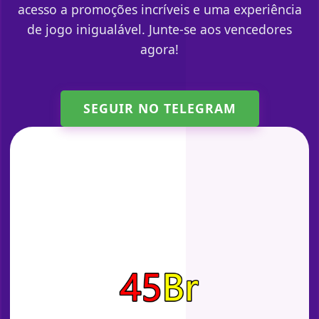
acesso a promoções incríveis e uma experiência
de jogo inigualável. Junte-se aos vencedores
agora!
SEGUIR NO TELEGRAM