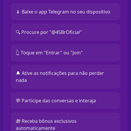
📱 Baixe o app Telegram no seu dispositivo
🔍 Procure por "@45BrOficial"
👆 Toque em "Entrar" ou "Join"
🔔 Ative as notificações para não perder
nada
💬 Participe das conversas e interaja
🎁 Receba bônus exclusivos
automaticamente