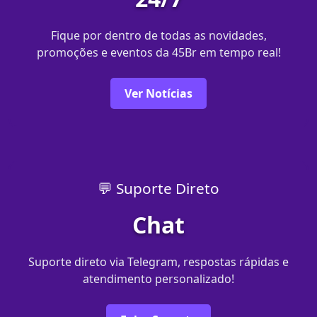
Fique por dentro de todas as novidades,
promoções e eventos da 45Br em tempo real!
Ver Notícias
💬 Suporte Direto
Chat
Suporte direto via Telegram, respostas rápidas e
atendimento personalizado!