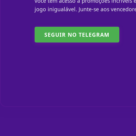
você tem acesso a promoções incríveis 
jogo inigualável. Junte-se aos vencedor
SEGUIR NO TELEGRAM