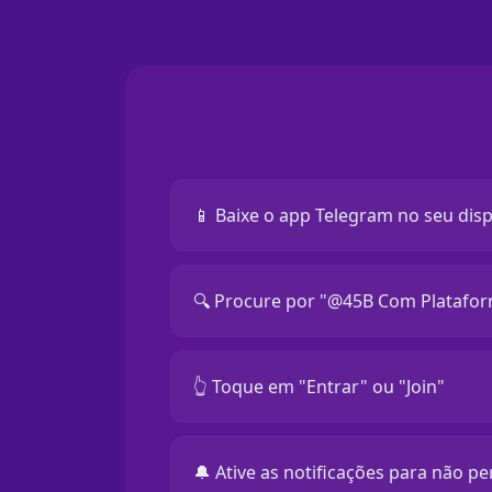
📱 Baixe o app Telegram no seu disp
🔍 Procure por "@45B Com Platafor
👆 Toque em "Entrar" ou "Join"
🔔 Ative as notificações para não p