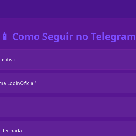
📱 Como Seguir no Telegram
ositivo
ma LoginOficial"
erder nada