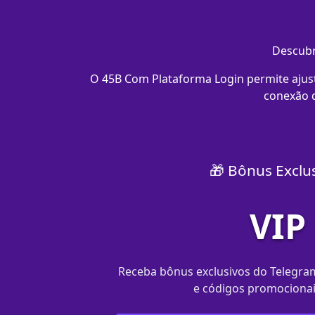
Descubr
O 45B Com Plataforma Login permite ajustar
conexão d
🎁 Bônus Exclu
VIP
Receba bônus exclusivos do Telegra
e códigos promocionai