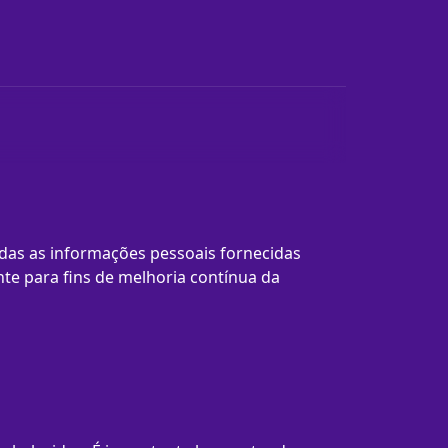
das as informações pessoais fornecidas
te para fins de melhoria contínua da