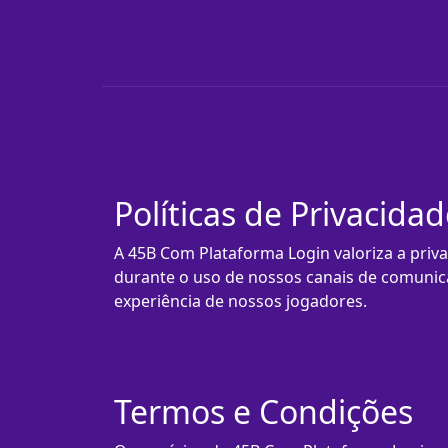
Políticas de Privacida
A 45B Com Plataforma Login valoriza a pri
durante o uso de nossos canais de comunica
experiência de nossos jogadores.
Termos e Condições