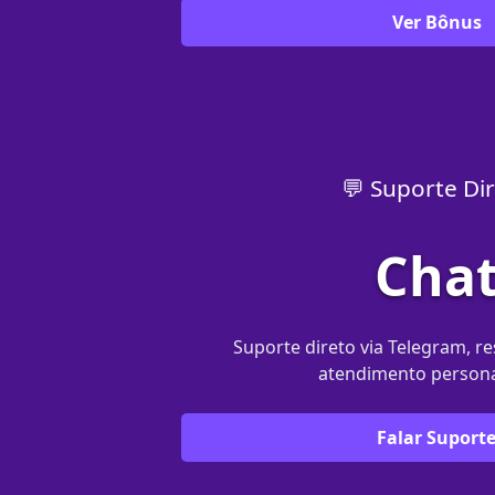
Ver Bônus
💬 Suporte Di
Cha
Suporte direto via Telegram, r
atendimento persona
Falar Suport