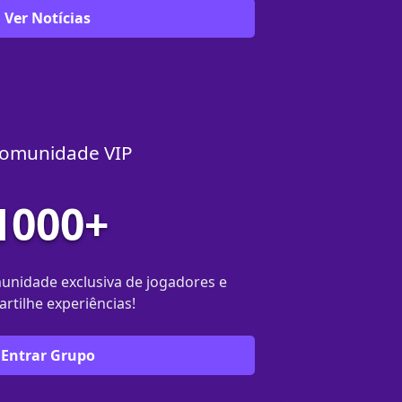
Ver Notícias
Comunidade VIP
1000+
unidade exclusiva de jogadores e
rtilhe experiências!
Entrar Grupo