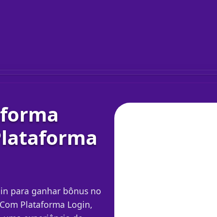
aforma
Plataforma
gin para ganhar bônus no
 Com Plataforma Login,