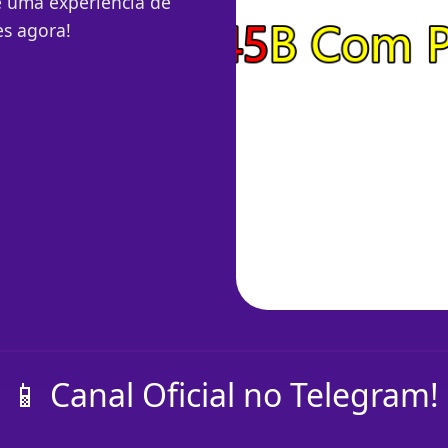
e uma experiência de
es agora!
📱 Canal Oficial no Telegram!