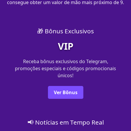
consegue obter um valor de mão mais próximo de 9.
🎁 Bônus Exclusivos
VIP
Receba bônus exclusivos do Telegram,
promoções especiais e códigos promocionais
únicos!
Ver Bônus
📢 Notícias em Tempo Real