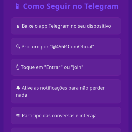
📱 Como Seguir no Telegram
📱 Baixe o app Telegram no seu dispositivo
🔍 Procure por "@456R.ComOficial"
👆 Toque em "Entrar" ou "Join"
🔔 Ative as notificações para não perder
nada
💬 Participe das conversas e interaja