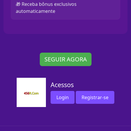
🎁 Receba bônus exclusivos
automaticamente
SEGUIR AGORA
Acessos
Login
Registrar-se