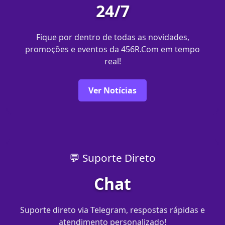
24/7
Fique por dentro de todas as novidades,
promoções e eventos da 456R.Com em tempo
real!
Ver Notícias
💬 Suporte Direto
Chat
Suporte direto via Telegram, respostas rápidas e
atendimento personalizado!