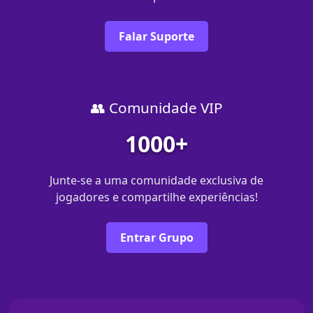
Falar Suporte
👥 Comunidade VIP
1000+
Junte-se a uma comunidade exclusiva de
jogadores e compartilhe experiências!
Entrar Grupo