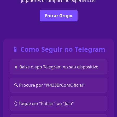
jogadores e compartilhe experiências!
Entrar Grupo
📱 Como Seguir no Telegram
📱 Baixe o app Telegram no seu dispositivo
🔍 Procure por "@433Br.ComOficial"
👆 Toque em "Entrar" ou "Join"