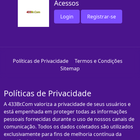
Acessos
Login
Registrar-se
Políticas de Privacidade
Termos e Condições
Sitemap
Políticas de Privacidade
A 433Br.Com valoriza a privacidade de seus usuários e
está empenhada em proteger todas as informações
pessoais fornecidas durante o uso de nossos canais de
comunicação. Todos os dados coletados são utilizados
exclusivamente para fins de melhoria contínua da