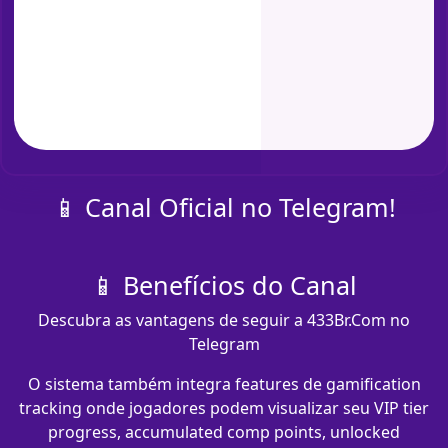
📱 Canal Oficial no Telegram!
📱 Benefícios do Canal
Descubra as vantagens de seguir a 433Br.Com no
Telegram
O sistema também integra features de gamification
tracking onde jogadores podem visualizar seu VIP tier
progress, accumulated comp points, unlocked