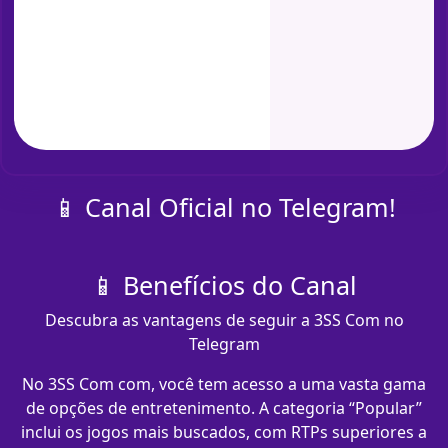
📱 Canal Oficial no Telegram!
📱 Benefícios do Canal
Descubra as vantagens de seguir a 3SS Com no
Telegram
No 3SS Com com​, você tem acesso a uma vasta gama
de opções de entretenimento. A categoria “Popular”
inclui os jogos mais buscados, com RTPs superiores a