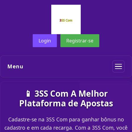
Login
Registrar-se
Menu
📱 3SS Com A Melhor
Plataforma de Apostas
Cadastre-se na 3SS Com para ganhar bônus no
cadastro e em cada recarga. Com a 3SS Com, você