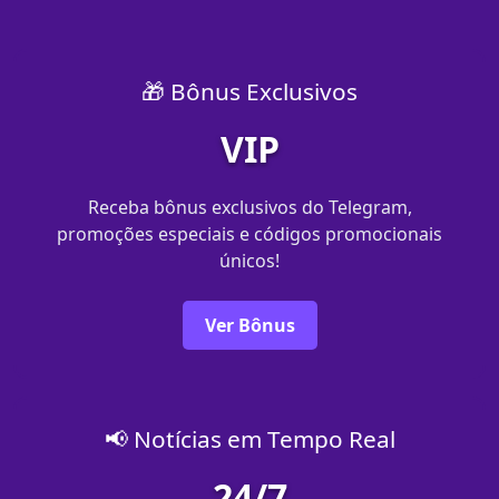
🎁 Bônus Exclusivos
VIP
Receba bônus exclusivos do Telegram,
promoções especiais e códigos promocionais
únicos!
Ver Bônus
📢 Notícias em Tempo Real
24/7