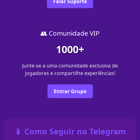
Falar Suporte
👥 Comunidade VIP
1000+
Junte-se a uma comunidade exclusiva de
jogadores e compartilhe experiências!
Entrar Grupo
📱 Como Seguir no Telegram