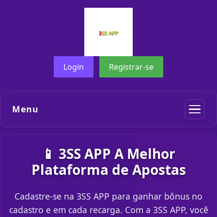
Login
Registrar-se
Menu
📱 3SS APP A Melhor
Plataforma de Apostas
Cadastre-se na 3SS APP para ganhar bônus no
cadastro e em cada recarga. Com a 3SS APP, você