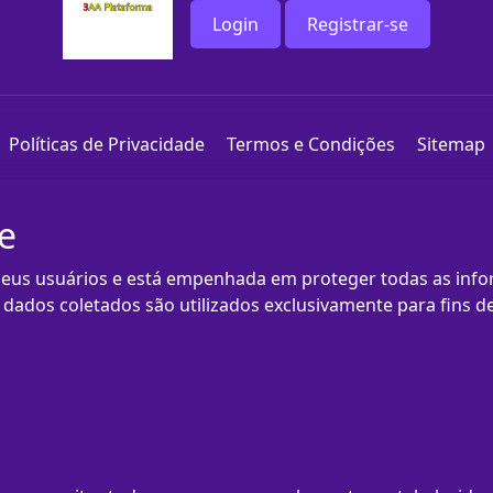
Login
Registrar-se
Políticas de Privacidade
Termos e Condições
Sitemap
de
 seus usuários e está empenhada em proteger todas as inf
dados coletados são utilizados exclusivamente para fins d