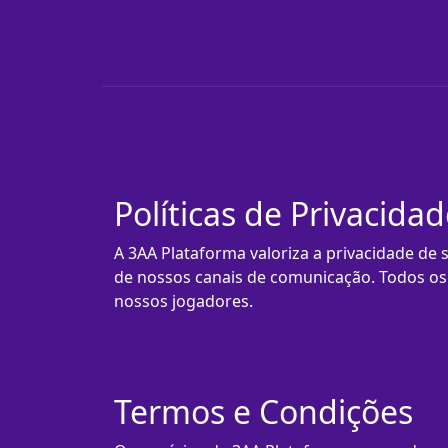
Políticas de Privacida
A 3AA Plataforma valoriza a privacidade de
de nossos canais de comunicação. Todos os 
nossos jogadores.
Termos e Condições