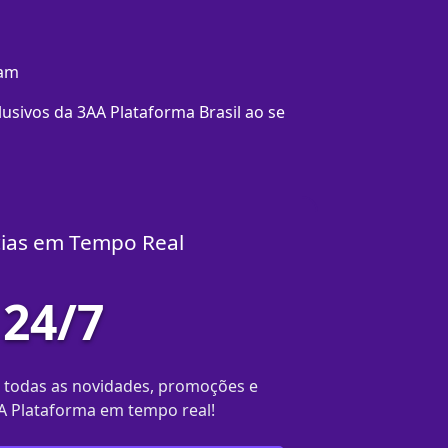
ram
sivos da 3AA Plataforma Brasil ao se
cias em Tempo Real
24/7
e todas as novidades, promoções e
A Plataforma em tempo real!