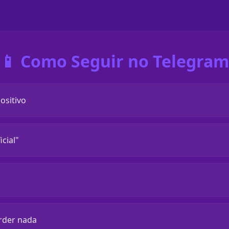
📱 Como Seguir no Telegram
ositivo
cial"
erder nada