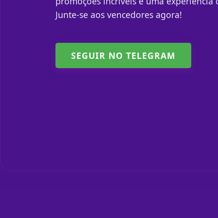
promoções incríveis e uma experiência d
Junte-se aos vencedores agora!
SEGUIR NO TELEGRAM