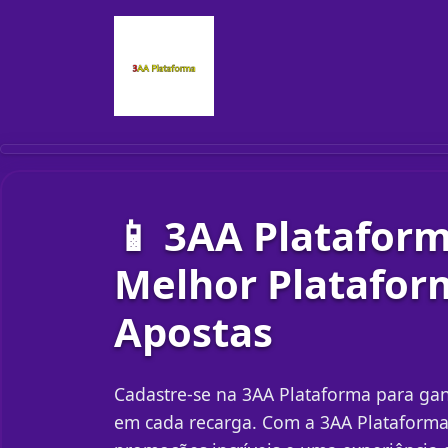
📱 3AA Platafor
Melhor Platafor
Apostas
Cadastre-se na 3AA Plataforma para ga
em cada recarga. Com a 3AA Plataforma