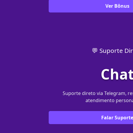
Ver Bônus
💬 Suporte Di
Cha
Suporte direto via Telegram, r
atendimento persona
Falar Suport