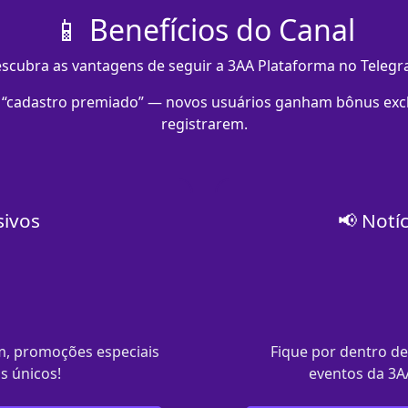
📱 Benefícios do Canal
scubra as vantagens de seguir a 3AA Plataforma no Teleg
“cadastro premiado” — novos usuários ganham bônus exclu
registrarem.
sivos
📢 Notí
m, promoções especiais
Fique por dentro d
s únicos!
eventos da 3A