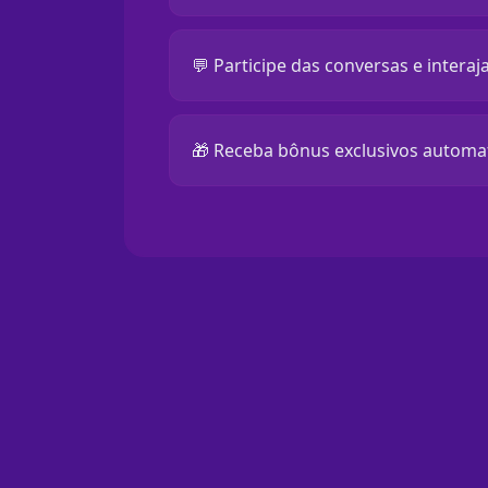
💬 Participe das conversas e interaj
🎁 Receba bônus exclusivos autom