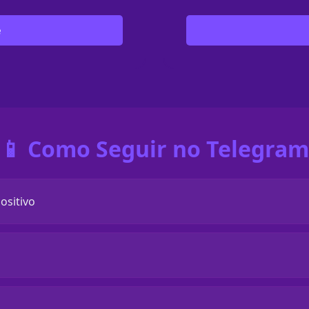
e
📱 Como Seguir no Telegram
ositivo