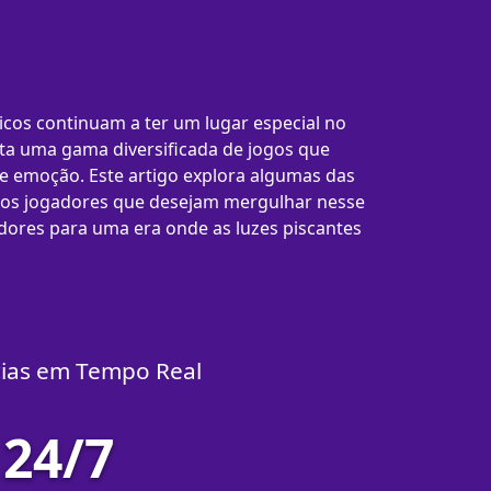
icos continuam a ter um lugar especial no
nta uma gama diversificada de jogos que
 e emoção. Este artigo explora algumas das
ra os jogadores que desejam mergulhar nesse
dores para uma era onde as luzes piscantes
cias em Tempo Real
24/7