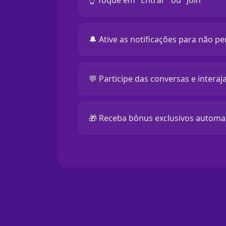
👆 Toque em "Entrar" ou "Join"
🔔 Ative as notificações para não p
💬 Participe das conversas e interaj
🎁 Receba bônus exclusivos autom