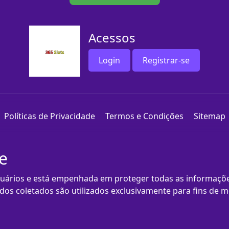
Acessos
Login
Registrar-se
Políticas de Privacidade
Termos e Condições
Sitemap
de
 usuários e está empenhada em proteger todas as informaçõ
os coletados são utilizados exclusivamente para fins de m