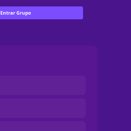
Entrar Grupo