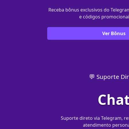
Receba bônus exclusivos do Telegra
e códigos promocionai
Ver Bônus
💬 Suporte Di
Cha
Suporte direto via Telegram, r
atendimento persona