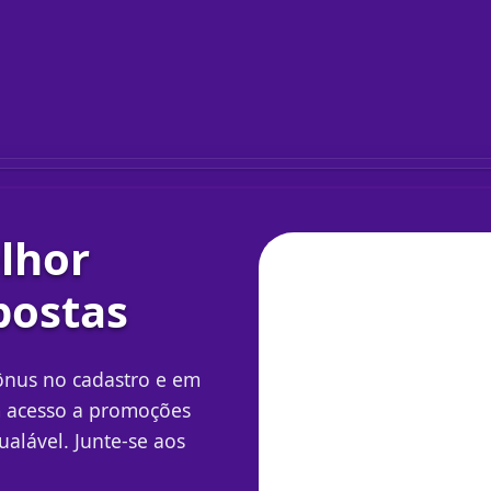
elhor
postas
ônus no cadastro e em
m acesso a promoções
ualável. Junte-se aos