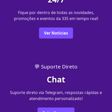
Fique por dentro de todas as novidades,
promoções e eventos da 33S em tempo real!
Ver Notícias
💬 Suporte Direto
Chat
Suporte direto via Telegram, respostas rápidas e
atendimento personalizado!