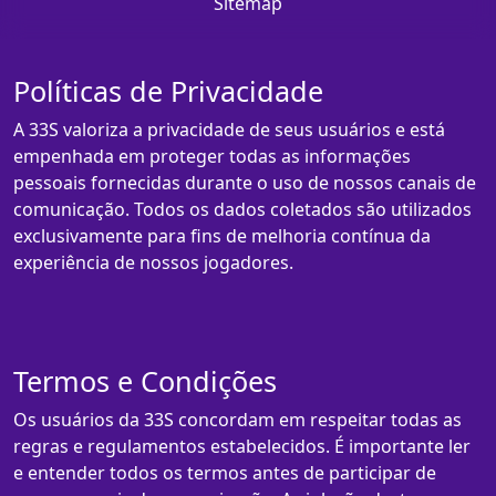
Sitemap
Políticas de Privacidade
A 33S valoriza a privacidade de seus usuários e está
empenhada em proteger todas as informações
pessoais fornecidas durante o uso de nossos canais de
comunicação. Todos os dados coletados são utilizados
exclusivamente para fins de melhoria contínua da
experiência de nossos jogadores.
Termos e Condições
Os usuários da 33S concordam em respeitar todas as
regras e regulamentos estabelecidos. É importante ler
e entender todos os termos antes de participar de