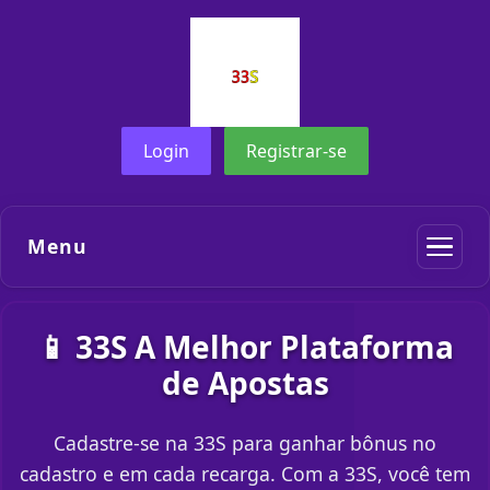
Login
Registrar-se
Menu
📱 33S A Melhor Plataforma
de Apostas
Cadastre-se na 33S para ganhar bônus no
cadastro e em cada recarga. Com a 33S, você tem