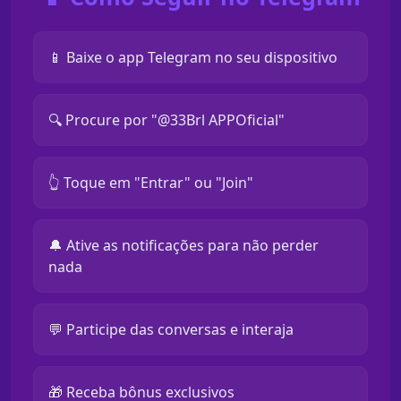
📱 Baixe o app Telegram no seu dispositivo
🔍 Procure por "@33Brl APPOficial"
👆 Toque em "Entrar" ou "Join"
🔔 Ative as notificações para não perder
nada
💬 Participe das conversas e interaja
🎁 Receba bônus exclusivos