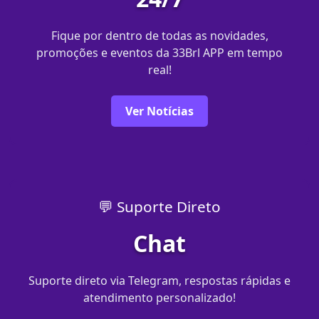
Fique por dentro de todas as novidades,
promoções e eventos da 33Brl APP em tempo
real!
Ver Notícias
💬 Suporte Direto
Chat
Suporte direto via Telegram, respostas rápidas e
atendimento personalizado!