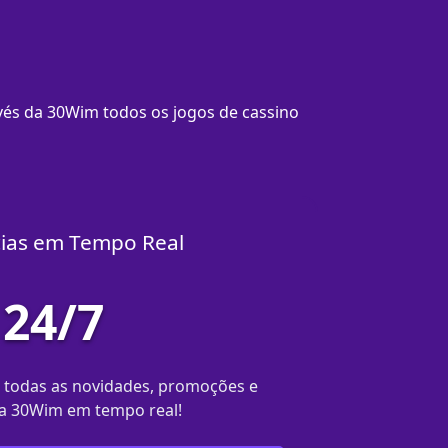
vés da 30Wim todos os jogos de cassino
cias em Tempo Real
24/7
e todas as novidades, promoções e
a 30Wim em tempo real!