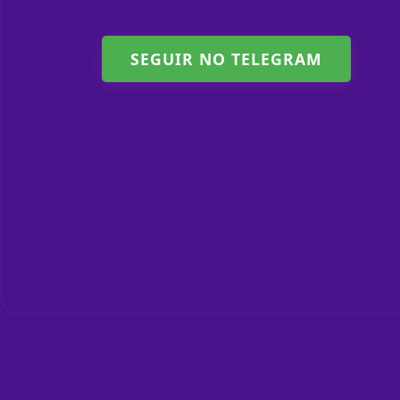
SEGUIR NO TELEGRAM