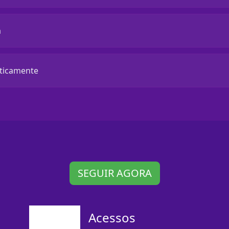
a
aticamente
SEGUIR AGORA
Acessos