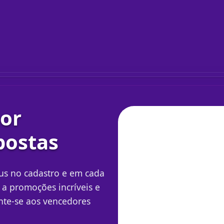
or
postas
us no cadastro e em cada
a promoções incríveis e
unte-se aos vencedores