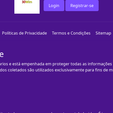
Login
Registrar-se
Políticas de Privacidade
Termos e Condições
Sitemap
de
uários e está empenhada em proteger todas as informações 
os coletados são utilizados exclusivamente para fins de m