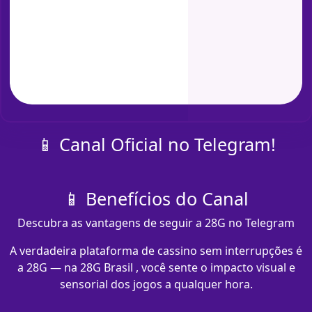
📱 Canal Oficial no Telegram!
📱 Benefícios do Canal
Descubra as vantagens de seguir a 28G no Telegram
A verdadeira plataforma de cassino sem interrupções é
a 28G — na 28G Brasil , você sente o impacto visual e
sensorial dos jogos a qualquer hora.