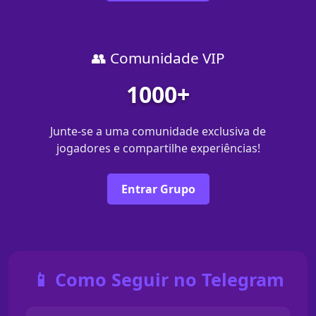
👥 Comunidade VIP
1000+
Junte-se a uma comunidade exclusiva de
jogadores e compartilhe experiências!
Entrar Grupo
📱 Como Seguir no Telegram