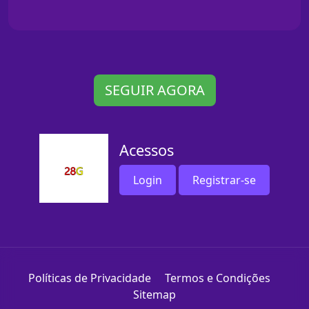
SEGUIR AGORA
Acessos
Login
Registrar-se
Políticas de Privacidade
Termos e Condições
Sitemap