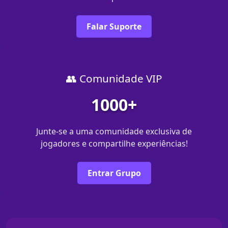
Falar Suporte
👥 Comunidade VIP
1000+
Junte-se a uma comunidade exclusiva de
jogadores e compartilhe experiências!
Entrar Grupo