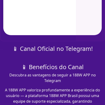
📱 Canal Oficial no Telegram!
📱 Benefícios do Canal
Descubra as vantagens de seguir a 188W APP no
Telegram
A 188W APP valoriza profundamente a experiência do
usuário — a plataforma 188W APP Brasil possui uma
equipe de suporte especializada, garantindo