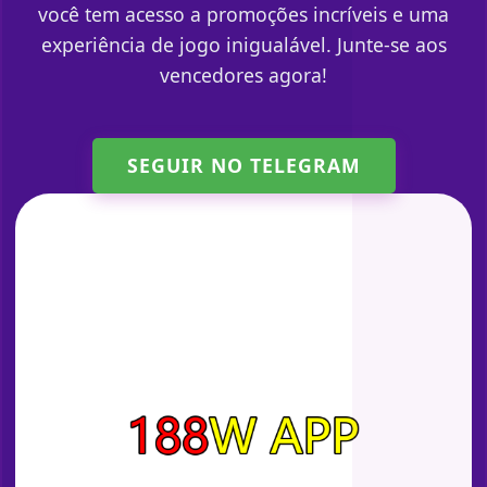
você tem acesso a promoções incríveis e uma
experiência de jogo inigualável. Junte-se aos
vencedores agora!
SEGUIR NO TELEGRAM