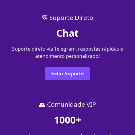
💬 Suporte Direto
Chat
Suporte direto via Telegram, respostas rápidas e
atendimento personalizado!
Falar Suporte
👥 Comunidade VIP
1000+