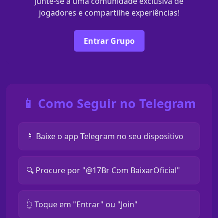
Junte-se a uma comunidade exclusiva de
jogadores e compartilhe experiências!
Entrar Grupo
📱 Como Seguir no Telegram
📱 Baixe o app Telegram no seu dispositivo
🔍 Procure por "@17Br Com BaixarOficial"
👆 Toque em "Entrar" ou "Join"