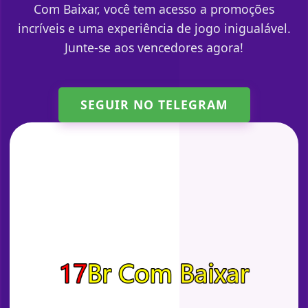
Com Baixar, você tem acesso a promoções
incríveis e uma experiência de jogo inigualável.
Junte-se aos vencedores agora!
SEGUIR NO TELEGRAM