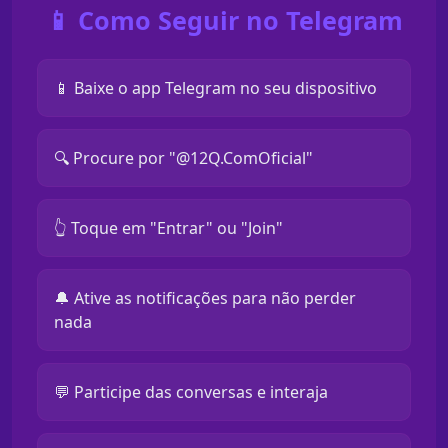
📱 Como Seguir no Telegram
📱 Baixe o app Telegram no seu dispositivo
🔍 Procure por "@12Q.ComOficial"
👆 Toque em "Entrar" ou "Join"
🔔 Ative as notificações para não perder
nada
💬 Participe das conversas e interaja