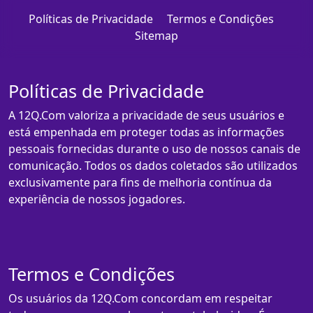
Políticas de Privacidade
Termos e Condições
Sitemap
Políticas de Privacidade
A 12Q.Com valoriza a privacidade de seus usuários e
está empenhada em proteger todas as informações
pessoais fornecidas durante o uso de nossos canais de
comunicação. Todos os dados coletados são utilizados
exclusivamente para fins de melhoria contínua da
experiência de nossos jogadores.
Termos e Condições
Os usuários da 12Q.Com concordam em respeitar