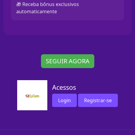
🎁 Receba bônus exclusivos
automaticamente
SEGUIR AGORA
Acessos
Login
Registrar-se