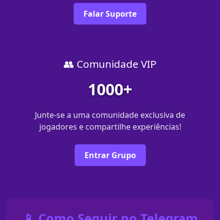
Falar Suporte
👥 Comunidade VIP
1000+
Junte-se a uma comunidade exclusiva de
jogadores e compartilhe experiências!
Entrar Grupo
📱 Como Seguir no Telegram