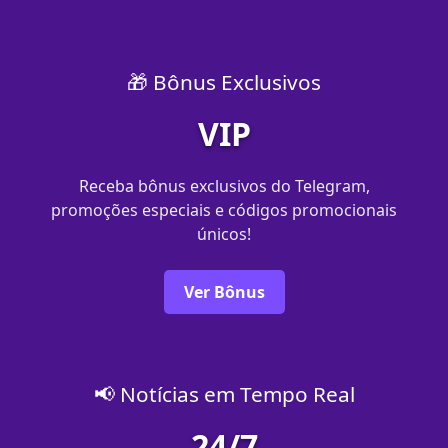
🎁 Bônus Exclusivos
VIP
Receba bônus exclusivos do Telegram,
promoções especiais e códigos promocionais
únicos!
Ver Bônus
📢 Notícias em Tempo Real
24/7