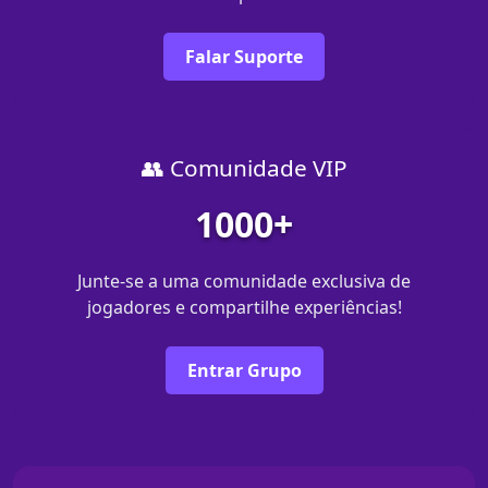
Falar Suporte
👥 Comunidade VIP
1000+
Junte-se a uma comunidade exclusiva de
jogadores e compartilhe experiências!
Entrar Grupo