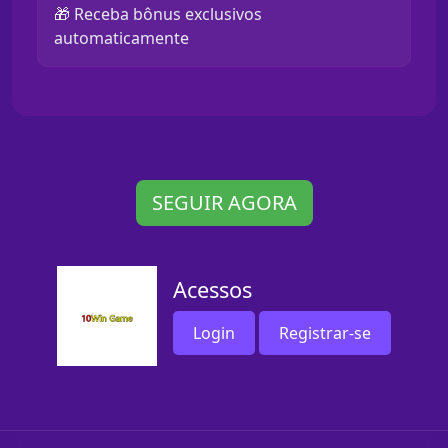
🎁 Receba bônus exclusivos
automaticamente
SEGUIR AGORA
Acessos
Login
Registrar-se