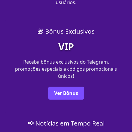
usuários.
🎁 Bônus Exclusivos
VIP
Receba bônus exclusivos do Telegram,
promoções especiais e códigos promocionais
únicos!
Ver Bônus
📢 Notícias em Tempo Real